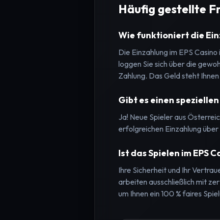
Häufig gestellte 
Wie funktioniert die Ei
Die Einzahlung im EPS Casino i
loggen Sie sich über die gewo
Zahlung. Das Geld steht Ihnen
Gibt es einen speziell
Ja! Neue Spieler aus Österrei
erfolgreichen Einzahlung über
Ist das Spielen im EPS C
Ihre Sicherheit und Ihr Vertr
arbeiten ausschließlich mit z
um Ihnen ein 100 % faires Spie