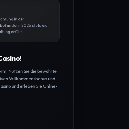
fahrung in der
bot im Jahr 2026 stets die
tung erfüllt.
Casino!
orm. Nutzen Sie die bewährte
lusiven Willkommensbonus und
asino und erleben Sie Online-