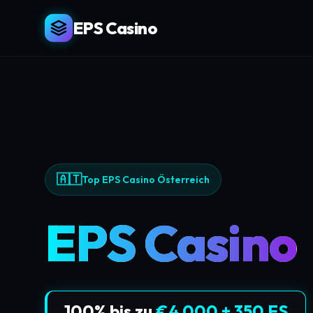
EPS Casino
🇦🇹
Top EPS Casino Österreich
EPS Casino
100% bis zu
€4.000 + 350 FS