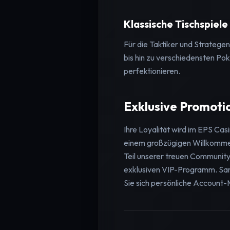
Klassische Tischspiele
Für die Taktiker und Stratege
bis hin zu verschiedensten Po
perfektionieren.
Exklusive Promoti
Ihre Loyalität wird im EPS Ca
einem großzügigen Willkommens
Teil unserer treuen Community
exklusiven VIP-Programm. Samm
Sie sich persönliche Account