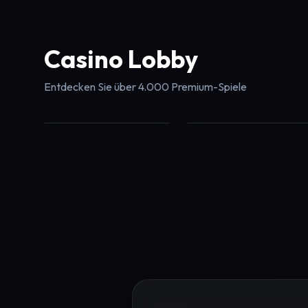
Casino Lobby
Entdecken Sie über 4.000 Premium-Spiele
📖
🍭