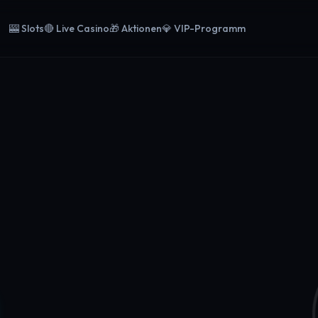
🎰 Slots
🔴 Live Casino
🎁 Aktionen
💎 VIP-Programm