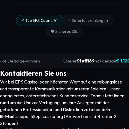
✓ Top EPS Casino AT
⚡ Sofortauszahlungen
🛡️ Sicheres SSL
 of Dead gewonnen
Spieler
Steffi89
hat gerade
€ 1.120
Kontaktieren Sie uns
Wir bei EPS Casino legen höchsten Wert auf eine reibungslose
und transparente Kommunikation mit unseren Spielern. Unser
engagiertes, österreichisches Kundenservice-Team steht Ihnen
rund um die Uhr zur Verfügung, um Ihre Anliegen mit der
gebotenen Professionalität und Diskretion zu behandeln.
E-Mail:
support@epscasino.org
(Antwortzeit: i.d.R. unter 2
Stunden)