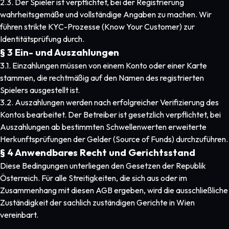
2.3. Der Spieler ist verpflichtet, bei der Registrierung
wahrheitsgemäße und vollständige Angaben zu machen. Wir
führen strikte KYC-Prozesse (Know Your Customer) zur
Identitätsprüfung durch.
§ 3 Ein- und Auszahlungen
3.1. Einzahlungen müssen von einem Konto oder einer Karte
stammen, die rechtmäßig auf den Namen des registrierten
Spielers ausgestellt ist.
3.2. Auszahlungen werden nach erfolgreicher Verifizierung des
Kontos bearbeitet. Der Betreiber ist gesetzlich verpflichtet, bei
Auszahlungen ab bestimmten Schwellenwerten erweiterte
Herkunftsprüfungen der Gelder (Source of Funds) durchzuführen.
§ 4 Anwendbares Recht und Gerichtsstand
Diese Bedingungen unterliegen den Gesetzen der Republik
Österreich. Für alle Streitigkeiten, die sich aus oder im
Zusammenhang mit diesen AGB ergeben, wird die ausschließliche
Zuständigkeit der sachlich zuständigen Gerichte in Wien
vereinbart.