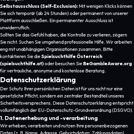
Selbstausschluss (Self-Exclusion):
Mit wenigen Klicks können
Sie sich temporär (ab 24 Stunden) oder permanent von unserer
Plattform ausschließen. Ein permanenter Ausschluss ist
unwiderruflich.
Sollten Sie das Gefühl haben, die Kontrolle zu verlieren, zögern
Sie nicht. Suchen Sie umgehend professionelle Hilfe. Wir arbeiten
eng mit unabhängigen Organisationen zusammen. Bitte
kontaktieren Sie die
Spielsuchthilfe Österreich
(spielsuchthilfe.at)
oder besuchen Sie
BeGambleAware.org
für vertrauliche, anonyme und kostenlose Beratung.
Datenschutzerklärung
Der Schutz Ihrer persönlichen Daten ist für uns nicht nur eine
gesetzliche Pflicht, sondern ein zentraler Bestandteil unseres
Sicherheitsversprechens. Diese Datenschutzerklärung entspricht
vollumfänglich der EU-Datenschutz-Grundverordnung (DSGVO).
1. Datenerhebung und -verarbeitung
Wir erheben, verarbeiten und nutzen Ihre personenbezogenen
Daten (z. B. Name, Adresse, Geburtsdatum, Zahlungsdaten)