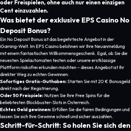
oder Freispielen, ohne auch nur einen einzigen
Cent einzuzahlen.
Was bietet der exklusive EPS Casino No
Deposit Bonus?
Ein No Deposit Bonus ist das begehrteste Angebot in der
iGaming-Welt. Im EPS Casino belohnen wir Ihre Neuanmeldung
mit einem fantastischen Willkommensgeschenk. Egal, ob Sie die
neuesten Spielautomaten testen oder unsere erstklassige
Plattform risikofrei erkunden möchten – dieses Angebot ist Ihr
direkter Weg zu echten Gewinnen.
Sofortiges Gratis-Guthaben:
Starten Sie mit 20 € Bonusgeld
direkt nach der Registrierung.
Oder 50 Freispiele:
Nutzen Sie Ihre Free Spins für die
beliebtesten Blockbuster-Slots in Österreich.
Echtes Geld gewinnen:
Erfüllen Sie die fairen Bedingungen und
lassen Sie sich Ihre Gewinne schnell und sicher auszahlen.
Schritt-für-Schritt: So holen Sie sich den