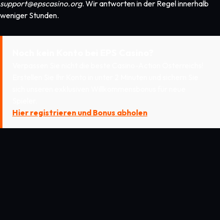
support@epscasino.org
. Wir antworten in der Regel innerhalb
weniger Stunden.
Noch kein Konto bei EPS Casino?
Verpassen Sie nicht die beste Casino-Action Österreichs!
Erstellen Sie Ihr Konto in unter 2 Minuten und sichern Sie
sich unseren exklusiven Willkommensbonus für neue
Spieler.
Hier registrieren und Bonus abholen